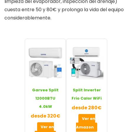
limpieza del evaporador, inspección del drenaje)
cuesta entre 50 y 80€ y prolonga la vida del equipo
considerablemente.
Garvee Split
Split Inverter
12000BTU
Frio Calor WiFi
4.0kW
desde 280€
desde 320€
Ver en
Ver en
Amazon