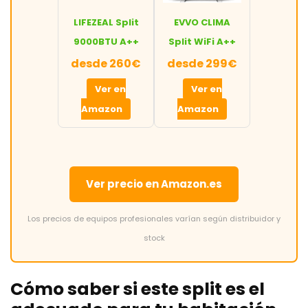
LIFEZEAL Split
EVVO CLIMA
9000BTU A++
Split WiFi A++
desde 260€
desde 299€
Ver en
Ver en
Amazon
Amazon
Ver precio en Amazon.es
Los precios de equipos profesionales varían según distribuidor y
stock
Cómo saber si este split es el