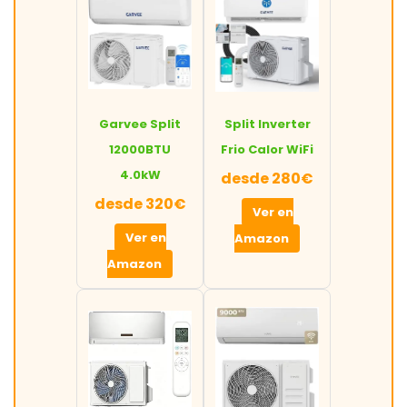
Garvee Split
Split Inverter
12000BTU
Frio Calor WiFi
4.0kW
desde 280€
desde 320€
Ver en
Ver en
Amazon
Amazon