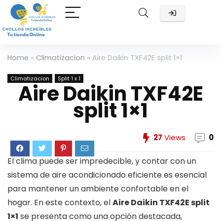
Home
»
Climatizacion
»
Aire Daikin TXF42E split 1×1
Climatizacion
Split 1 x 1
Aire Daikin TXF42E
split 1×1
27
Views
0
El clima puede ser impredecible, y contar con un
sistema de aire acondicionado eficiente es esencial
para mantener un ambiente confortable en el
hogar. En este contexto, el
Aire Daikin TXF42E split
1×1
se presenta como una opción destacada,