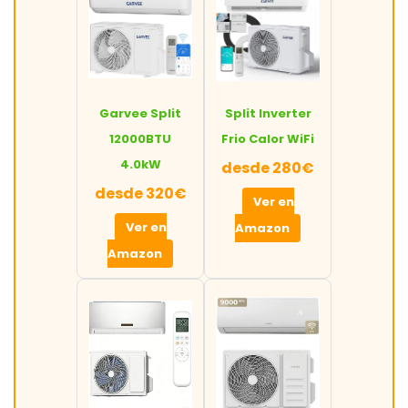
Garvee Split
Split Inverter
12000BTU
Frio Calor WiFi
4.0kW
desde 280€
desde 320€
Ver en
Ver en
Amazon
Amazon