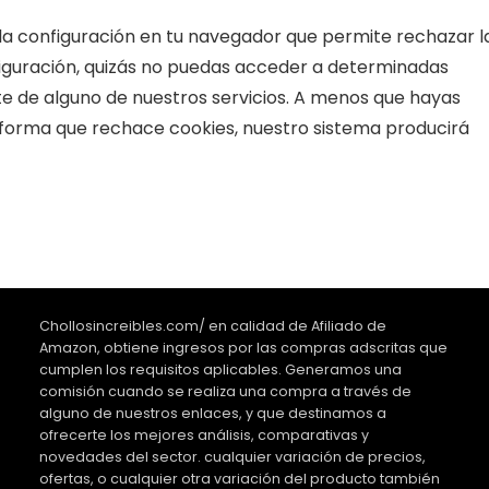
la configuración en tu navegador que permite rechazar l
nfiguración, quizás no puedas acceder a determinadas
e de alguno de nuestros servicios. A menos que hayas
 forma que rechace cookies, nuestro sistema producirá
Chollosincreibles.com/ en calidad de Afiliado de
Amazon, obtiene ingresos por las compras adscritas que
cumplen los requisitos aplicables. Generamos una
comisión cuando se realiza una compra a través de
alguno de nuestros enlaces, y que destinamos a
ofrecerte los mejores análisis, comparativas y
novedades del sector. cualquier variación de precios,
ofertas, o cualquier otra variación del producto también