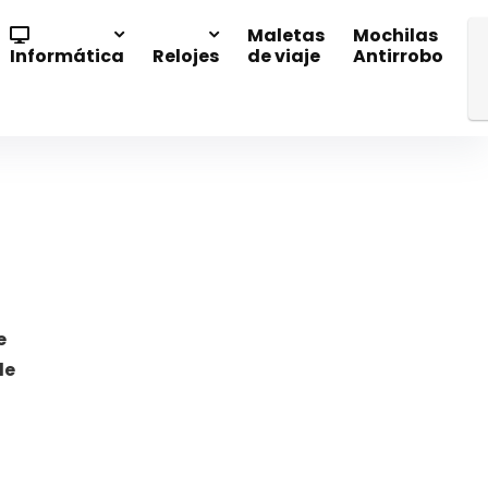
Maletas
Mochilas
Informática
Relojes
de viaje
Antirrobo
e
de