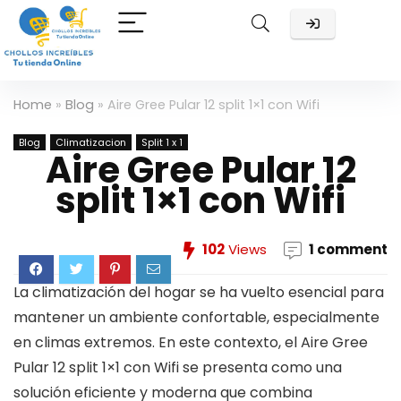
Home
»
Blog
»
Aire Gree Pular 12 split 1×1 con Wifi
Blog
Climatizacion
Split 1 x 1
Aire Gree Pular 12
split 1×1 con Wifi
102
Views
1 comment
La climatización del hogar se ha vuelto esencial para
mantener un ambiente confortable, especialmente
en climas extremos. En este contexto, el Aire Gree
Pular 12 split 1×1 con Wifi se presenta como una
solución eficiente y moderna que combina