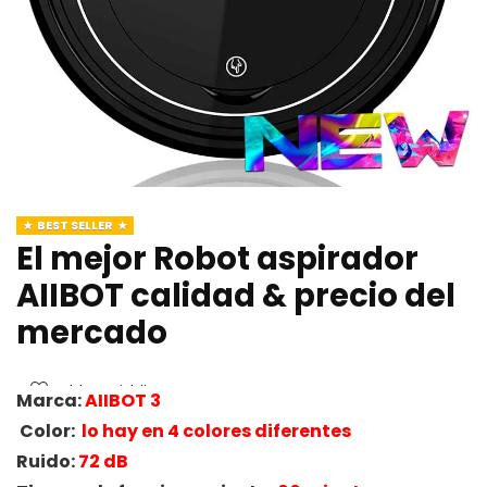
BEST SELLER
El mejor Robot aspirador
AIIBOT calidad & precio del
mercado
Add to wishlist
Marca:
AIIBOT 3
Color:
lo hay en 4 colores diferentes
Ruido:
72 dB