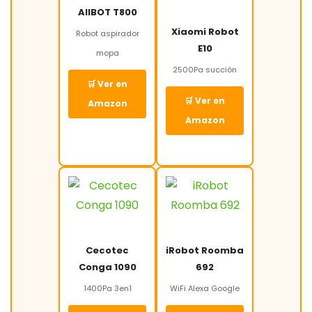
AIIBOT T800
Xiaomi Robot
Robot aspirador
E10
mopa
2500Pa succión
🛒 Ver en
🛒 Ver en
Amazon
Amazon
Cecotec
iRobot Roomba
Conga 1090
692
1400Pa 3en1
WiFi Alexa Google