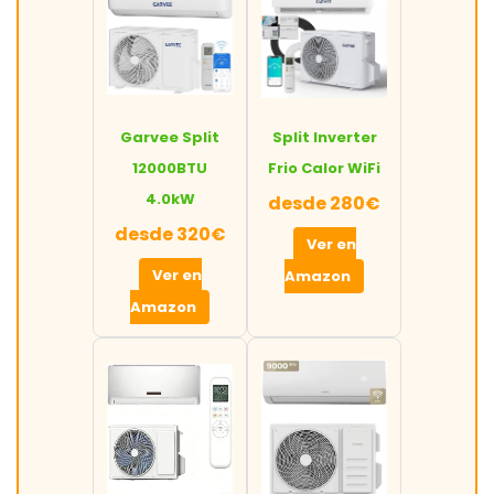
Garvee Split
Split Inverter
12000BTU
Frio Calor WiFi
4.0kW
desde 280€
desde 320€
Ver en
Ver en
Amazon
Amazon