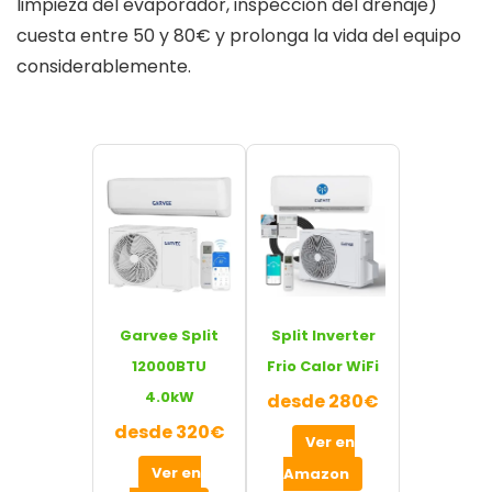
limpieza del evaporador, inspección del drenaje)
cuesta entre 50 y 80€ y prolonga la vida del equipo
considerablemente.
Garvee Split
Split Inverter
12000BTU
Frio Calor WiFi
4.0kW
desde 280€
desde 320€
Ver en
Ver en
Amazon