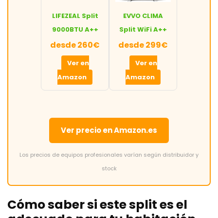
LIFEZEAL Split
EVVO CLIMA
9000BTU A++
Split WiFi A++
desde 260€
desde 299€
Ver en
Ver en
Amazon
Amazon
Ver precio en Amazon.es
Los precios de equipos profesionales varían según distribuidor y
stock
Cómo saber si este split es el