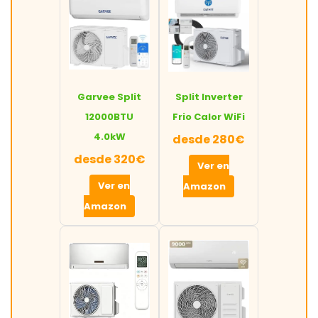
Garvee Split
Split Inverter
12000BTU
Frio Calor WiFi
4.0kW
desde 280€
desde 320€
Ver en
Ver en
Amazon
Amazon