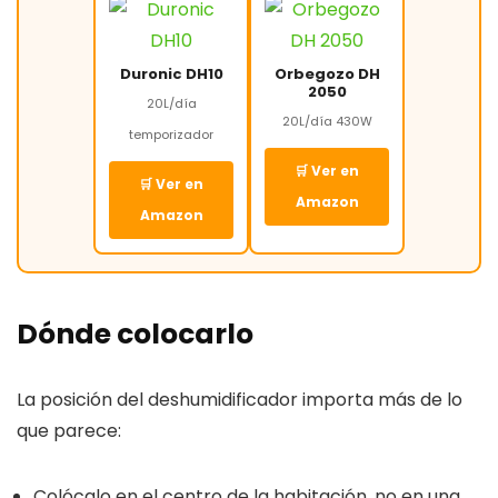
Duronic DH10
Orbegozo DH
2050
20L/día
20L/día 430W
temporizador
🛒 Ver en
🛒 Ver en
Amazon
Amazon
Dónde colocarlo
La posición del deshumidificador importa más de lo
que parece:
Colócalo en el centro de la habitación, no en una