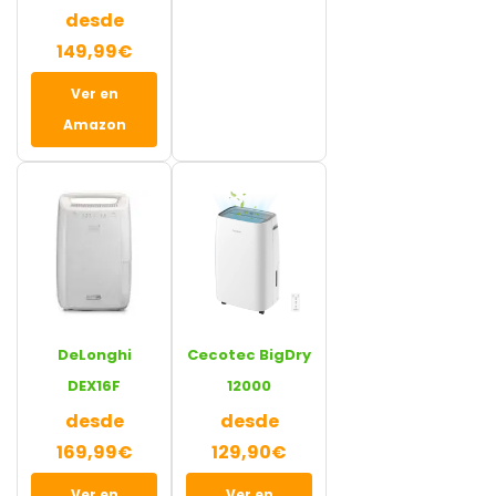
desde
149,99€
Ver en
Amazon
DeLonghi
Cecotec BigDry
DEX16F
12000
desde
desde
169,99€
129,90€
Ver en
Ver en