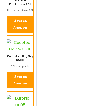
Meaco
Platinum 20L
Ultra silencioso 20L
🛒 Ver en
Amazon
Cecotec BigDry
6500
6.5L compacto
🛒 Ver en
Amazon