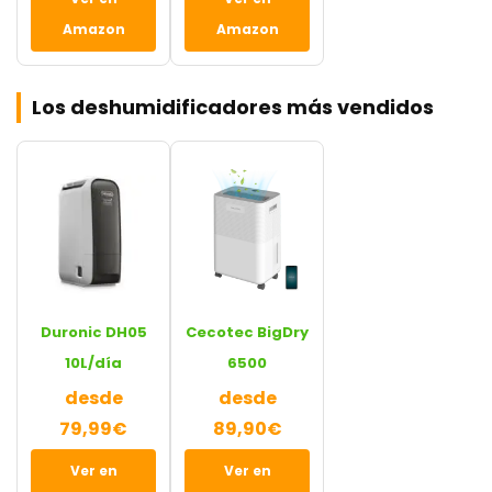
Amazon
Amazon
Los deshumidificadores más vendidos
Duronic DH05
Cecotec BigDry
10L/día
6500
desde
desde
79,99€
89,90€
Ver en
Ver en