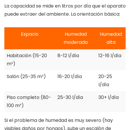
La capacidad se mide en litros por día que el aparato
puede extraer del ambiente. La orientación básica:
Espacio
Humedad
Humedad
moderada
alta
Habitación (15-20
8-12 l/día
12-16 l/día
m²)
Salón (25-35 m²)
16-20 l/día
20-25
l/día
Piso completo (80-
25-30 l/día
30+ l/día
100 m²)
Si el problema de humedad es muy severo (hay
visibles daños por hongos), sube un escalón de