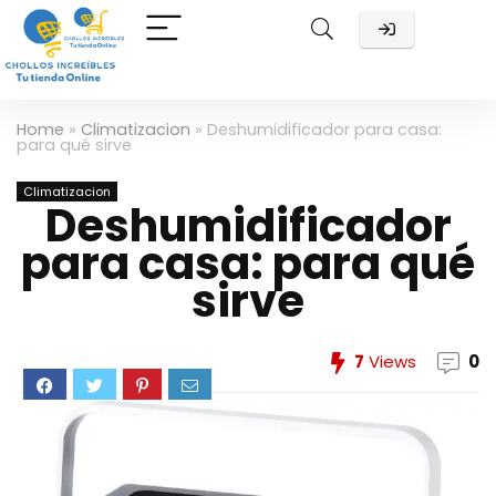
Home
»
Climatizacion
»
Deshumidificador para casa:
para qué sirve
Climatizacion
Deshumidificador
para casa: para qué
sirve
7
Views
0