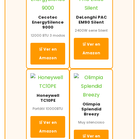
Cecotec
DeLonghi PAC
EnergySilence
EM90 Silent
9000
2400W serie Silent
12000 BTU 3 modos
🛒 Ver en
🛒 Ver en
Amazon
Amazon
Honeywell
TC10PE
Olimpia
Portátil 10000BTU
Splendid
Breezy
🛒 Ver en
Muy silencioso
Amazon
🛒 Ver en