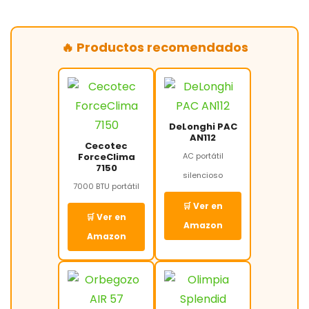
🔥 Productos recomendados
DeLonghi PAC
AN112
Cecotec
ForceClima
AC portátil
7150
silencioso
7000 BTU portátil
🛒 Ver en
🛒 Ver en
Amazon
Amazon