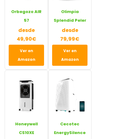
Orbegozo AIR
Olimpia
57
Splendid Peler
desde
desde
49,90€
79,99€
Ver en
Ver en
Amazon
Amazon
Honeywell
Cecotec
CS10XE
EnergySilence