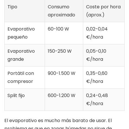
Tipo
Consumo
Coste por hora
aproximado
(aprox.)
Evaporativo
60-100 W
0,02-0,04
pequeño
€/hora
Evaporativo
150-250 W
0,05-0,10
grande
€/hora
Portátil con
900-1.500 W
0,35-0,60
compresor
€/hora
Split fijo
600-1.200 W
0,24-0,48
€/hora
El evaporativo es mucho más barato de usar. El
problema es que en zonas húmedas no sirve de