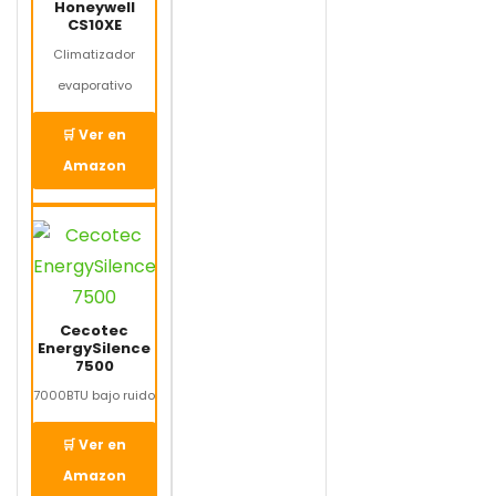
Honeywell
CS10XE
Climatizador
evaporativo
🛒 Ver en
Amazon
Cecotec
EnergySilence
7500
7000BTU bajo ruido
🛒 Ver en
Amazon