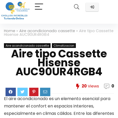
Home
»
Aire acondicionado cassette
»
Aire tipo Cassette
Hisense AUC90UR4RGB4
Aire acondicionado cassette
Climatizacion
Aire tipo Cassette
Hisense
AUC90UR4RGB4
20
Views
0
El aire acondicionado es un elemento esencial para
mantener el confort en espacios interiores,
especialmente en climas cálidos. Entre las diferentes