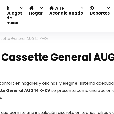
Aire
Juegos
Hogar
Acondicionado
Deportes
de
mesa
ssette General AUG 14 K-KV
o Cassette General AU
confort en hogares y oficinas, y elegir el sistema adecua
tte General AUG 14 K-KV
se presenta como una opción ef
.
que permite una instalación discreta en techos falsos y 