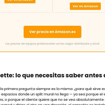
Ver en Amazon
Ver precio en Amazon.es
Los precios de equipos profesionales varían según distribuidor y stock
tte: lo que necesitas saber antes 
, la primera pregunta siempre es la misma: ¿para qué sirve
r espacios donde un split mural no llega — ya sea porque el 
es, o porque el cliente quiere que no se vea absolutamente n
a pared y dirige el aire en una dirección, el cassette se inst