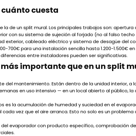
y cuánto cuesta
la de un split mural. Los principales trabajos son: apertura
rior con su sistema de sujeción al forjado (no al falso techo
unidad exterior, cableado eléctrico y sistema de desagüe del 
00-700€ para una instalación sencilla hasta 1.200-1.500€ en
iferencias entre instaladores pueden ser significativas.
 más importante que en un split m
e del mantenimiento. Están dentro de la unidad interior, a la
anas en uso intensivo — en un local abierto al público, la 
os es la acumulación de humedad y suciedad en el evaporad
l cada vez que el aire arranca. Esto no solo es un problema
a del evaporador con producto específico, comprobación del d
ciales.