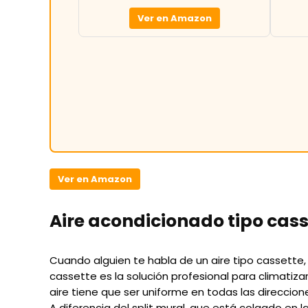
Ver en Amazon
Ver en Amazon
Aire acondicionado tipo casse
Cuando alguien te habla de un aire tipo cassette
cassette es la solución profesional para climatiza
aire tiene que ser uniforme en todas las direccion
A diferencia del split mural, que está colgado en l