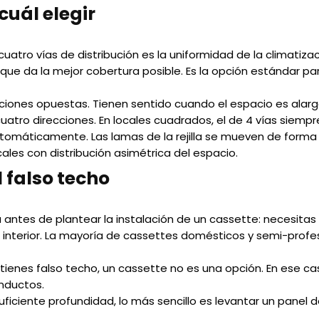
 cuál elegir
uatro vías de distribución es la uniformidad de la climatizac
 que da la mejor cobertura posible. Es la opción estándar p
ecciones opuestas. Tienen sentido cuando el espacio es alar
cuatro direcciones. En locales cuadrados, el de 4 vías siempr
utomáticamente. Las lamas de la rejilla se mueven de forma 
cales con distribución asimétrica del espacio.
l falso techo
ntes de plantear la instalación de un cassette: necesitas 
d interior. La mayoría de cassettes domésticos y semi-profe
o tienes falso techo, un cassette no es una opción. En ese ca
onductos.
suficiente profundidad, lo más sencillo es levantar un panel 