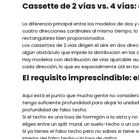
Cassette de 2 vías vs. 4 vías:
La diferencia principal entre los modelos de dos y c
cuatro direcciones cardinales al mismo tiempo, lo
rectangulares bien proporcionados.
Los cassettes de 2 vías dirigen el aire en dos dir
algún obstáculo que impide la distribución en las 
Hay modelos con distribución de vías ajustable a
cada dirección, lo que es especialmente útil en lo
El requisito imprescindible: e
Aquí está el punto que mucha gente no considera a
tenga suficiente profundidad para alojar la unida
profundidad de falso techo.
Si el techo es una losa de hormigón a la vista y n
eliges entre un split mural, un suelo-techo o un c
Si ya tienes el falso techo pero no sabes si tiene 
interior del falso techo y la losa de arriba.