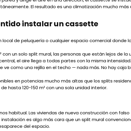
ultáneamente. El resultado es una climatización mucho más u
ntido instalar un cassette
 un local de peluquería o cualquier espacio comercial donde l
 m² con un solo split mural, las personas que están lejos de l
ntral, el aire llega a todas partes con la misma intensidad
e ve como una rejilla en el techo — nada más. No hay caja bl
onibles en potencias mucho más altas que los splits reside
de hasta 120-150 m² con una sola unidad interior.
os habitual. Las viviendas de nueva construcción con falso 
instalación es algo más cara que un split mural convenciona
esaparece del espacio.