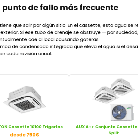
l punto de fallo más frecuente
iene que salir por algún sitio. En el cassette, esta agua se
 exterior. Si ese tubo de drenaje se obstruye — por suciedad,
entualmente cae al local causando goteras.
ba de condensado integrada que eleva el agua si el desag
n cada revisión anual.
TON Cassette 10100 Frigorías
AUX A++ Conjunto Cassette 
Split
desde 750€