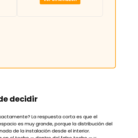
de decidir
 exactamente? La respuesta corta es que el
espacio es muy grande, porque la distribución del
ada de la instalación desde el interior.
ala en el techo — dentro del falso techo — y