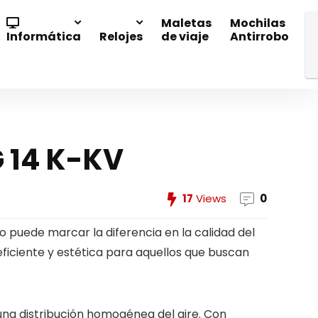
Maletas
Mochilas
Informática
Relojes
de viaje
Antirrobo
G 14 K-KV
17
Views
0
do puede marcar la diferencia en la calidad del
iciente y estética para aquellos que buscan
una distribución homogénea del aire. Con