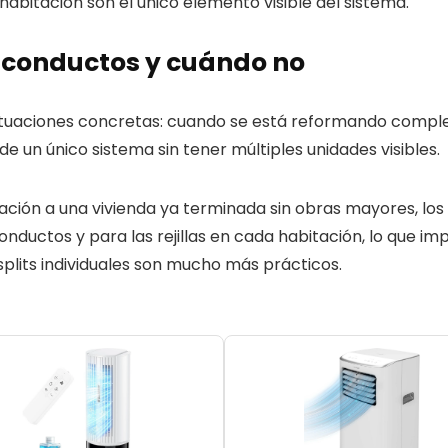
a habitación son el único elemento visible del sistema.
 conductos y cuándo no
situaciones concretas: cuando se está reformando comple
de un único sistema sin tener múltiples unidades visibles.
zación a una vivienda ya terminada sin obras mayores, lo
nductos y para las rejillas en cada habitación, lo que im
 splits individuales son mucho más prácticos.