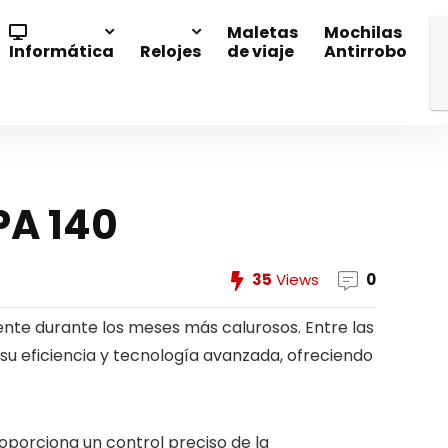
Maletas
Mochilas
Informática
Relojes
de viaje
Antirrobo
PA 140
35
Views
0
ente durante los meses más calurosos. Entre las
su eficiencia y tecnología avanzada, ofreciendo
oporciona un control preciso de la