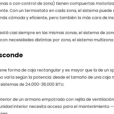
onas o con control de zona) tienen compuertas motoriza
mente. Con un termostato en cada zona, el sistema pued
más cómoda y eficiente, pero también la más cara de inst
está casi siempre en las mismas zonas, el sistema de zona
con necesidades distintas por zona, el sistema multizona j
esconde
ene forma de caja rectangular y es mayor que la de un spl
ño varía según la potencia: desde el tamaño de una caja
 sistemas de 24.000-36.000 BTU.
terior de un armario empotrado con rejilla de ventilación, 
 unidad interior necesita acceso para el mantenimiento — lo
ones.