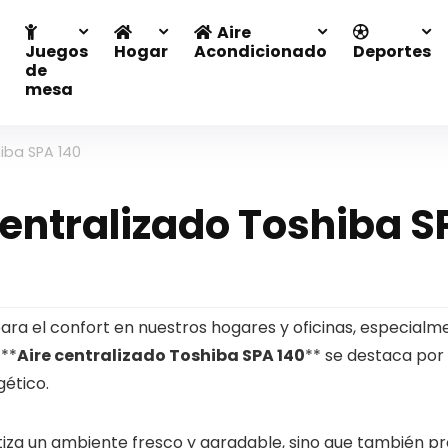
Aire
Juegos
Hogar
Acondicionado
Deportes
de
mesa
hiba SPA 140
centralizado Toshiba S
ara el confort en nuestros hogares y oficinas, especialm
 **
Aire centralizado Toshiba SPA 140
** se destaca por 
ético.
tiza un ambiente fresco y agradable, sino que también pr