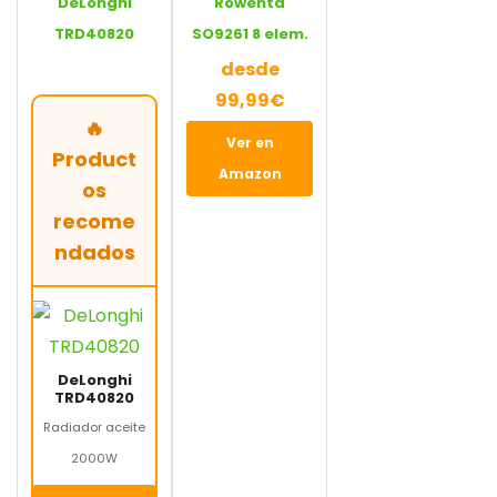
DeLonghi
Rowenta
TRD40820
SO9261 8 elem.
desde
99,99€
🔥
Ver en
Product
Amazon
os
recome
ndados
DeLonghi
TRD40820
Radiador aceite
2000W