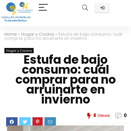
Home
»
Hogar y Cocina
»
Estufa de bajo consumo: cuál
comprar para no arruinarte en invierno
Hogar y Cocina
Estufa de bajo
consumo: cuál
comprar para no
arruinarte en
invierno
8
Views
0