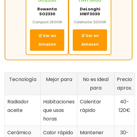
Rowenta
DeLonghi
SO2330
HWF3030
Compact 2500W
Calefactor 2000W
🛒 Ver en
🛒 Ver en
Amazon
Amazon
Tecnología
Mejor para
No es ideal
Precio
para
aprox.
Radiador
Habitaciones
Calentar
40-
aceite
que usas
rápido
120€
horas
Cerámico
Calor rápido
Mantener
30-