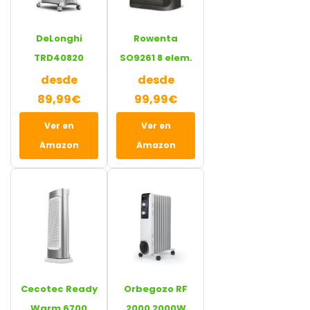
DeLonghi
Rowenta
TRD40820
SO9261 8 elem.
desde
desde
89,99€
99,99€
Ver en
Ver en
Amazon
Amazon
Cecotec Ready
Orbegozo RF
Warm 6700
2000 2000W