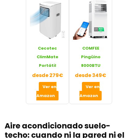
Cecotec
COMFEE
ClimMate
Pingüino
Portátil
8000BTU
desde 279€
desde 349€
Ver en
Ver en
Amazon
Amazon
Aire acondicionado suelo-
techo: cuando ni la pared ni el