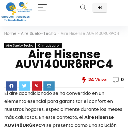
Home
»
Aire Suelo-Techo
»
Aire Hisense AUV140UR6RPC4
Aire Suelo-Techo
Climatizacion
Aire Hisense
AUV140UR6RPC4
24
Views
0
El aire acondicionado se ha convertido en un
elemento esencial para garantizar el confort en
nuestros hogares, especialmente durante los meses
más calurosos. En este contexto, el
Aire Hisense
AUV140UR6RPC4
se presenta como una solución