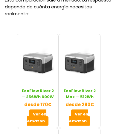
depende de cuánta energía necesitas
realmente:
EcoFlow River 2
EcoFlow River 2
— 256Wh 600W
Max — 512Wh
desde 170€
desde 280€
Ver en
Ver en
Amazon
Amazon
s