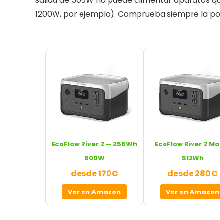
salida de 500W no puede alimentar aparatos 
1200W, por ejemplo). Comprueba siempre la pote
EcoFlow River 2 — 256Wh
EcoFlow River 2 Ma
600W
512Wh
desde 170€
desde 280€
Ver en Amazon
Ver en Amazon