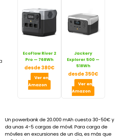
EcoFlow River 2
Jackery
Pro — 768Wh
Explorer 500 —
a
518Wh
desde 380€
desde 350€
Ver en
Ver en
Amazon
Amazon
Un powerbank de 20.000 mAh cuesta 30-50€ y
da unas 4-5 cargas de móvil. Para carga de
móviles en excursiones de un día, es más que