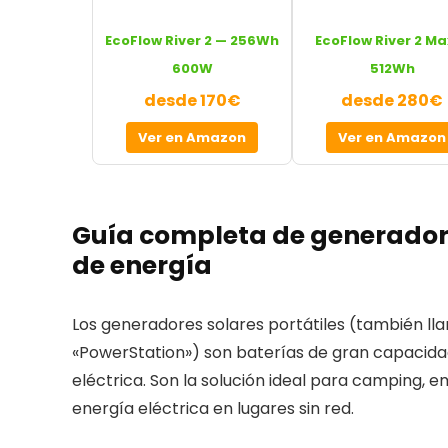
EcoFlow River 2 — 256Wh
EcoFlow River 2 Ma
600W
512Wh
desde 170€
desde 280€
Ver en Amazon
Ver en Amazon
Guía completa de generadore
de energía
Los generadores solares portátiles (también ll
«PowerStation») son baterías de gran capacida
eléctrica. Son la solución ideal para camping, 
energía eléctrica en lugares sin red.