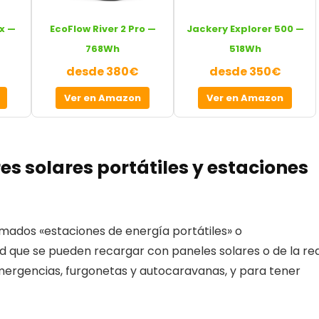
x —
EcoFlow River 2 Pro —
Jackery Explorer 500 —
768Wh
518Wh
desde 380€
desde 350€
Ver en Amazon
Ver en Amazon
s solares portátiles y estaciones
amados «estaciones de energía portátiles» o
d que se pueden recargar con paneles solares o de la re
emergencias, furgonetas y autocaravanas, y para tener