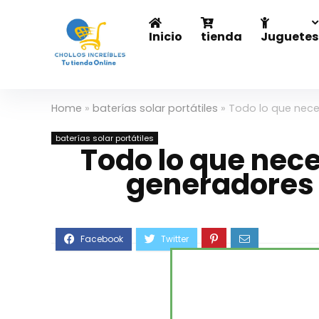
Inicio
tienda
Juguetes
Home
»
baterías solar portátiles
»
Todo lo que nece
baterías solar portátiles
Todo lo que nece
generadores 