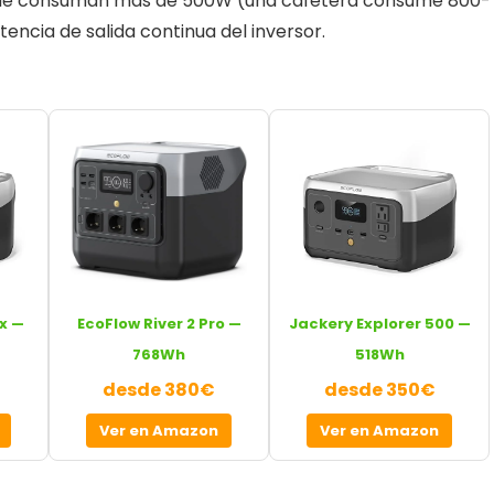
que consuman más de 500W (una cafetera consume 800-
ncia de salida continua del inversor.
x —
EcoFlow River 2 Pro —
Jackery Explorer 500 —
768Wh
518Wh
desde 380€
desde 350€
Ver en Amazon
Ver en Amazon