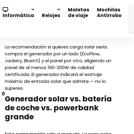
Maletas
Mochilas
Informática
Relojes
de viaje
Antirrobo
La recomendación si quieres carga solar seria:
compra el generador por un lado (EcoFlow,
Jackery, Bluetti) y el panel por otro, eligiendo un
panel de al menos 160-200W de calidad
certificada. El generador indicará el wattaje
máximo de entrada solar que admite — no lo
superes.
0
Generador solar vs. batería
de coche vs. powerbank
grande
Esta comparación sale a menudo. La respuesta